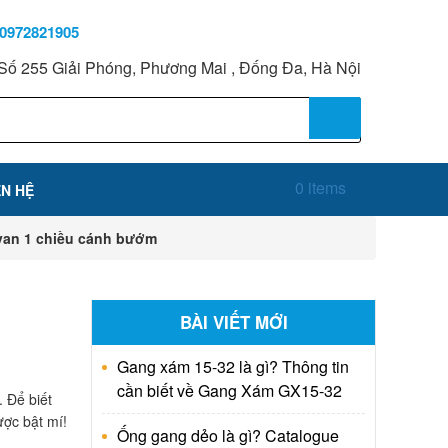
0972821905
Số 255 Giải Phóng, Phương Mai , Đống Đa, Hà Nội
0 items
ÊN HỆ
 van 1 chiều cánh bướm
BÀI VIẾT MỚI
Gang xám 15-32 là gì? Thông tin
cần biết về Gang Xám GX15-32
. Để biết
ược bật mí!
Ống gang dẻo là gì? Catalogue