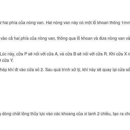
từ hai phía của nòng van. Hai nòng van này có một lỗ khoan thông 1mm
a vào cả hai phía của nòng van, thông qua lỗ khoan và đưa nòng van vào
 Lúc này, cửa P sẽ nối với cửa A, và cửa B sẽ nối với cửa R. Khi cửa X
ở cửa Y.
hép khí đi vào cửa số 2. Sau quá trình xử lý, khí này sẽ quay lại cửa s
g dòng chất lỏng thủy lực vào các khoang của xi lanh 2 chiều, tạo ra c