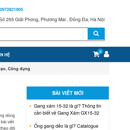
0972821905
Số 255 Giải Phóng, Phương Mai , Đống Đa, Hà Nội
0
ÊN HỆ
 tạo, Công dụng
BÀI VIẾT MỚI
Gang xám 15-32 là gì? Thông tin
cần biết về Gang Xám GX15-32
ớng dòng
bài viết
Ống gang dẻo là gì? Catalogue
 theo dõi