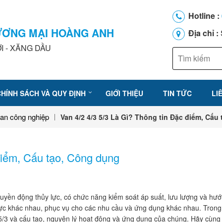
Hotline :
ƯƠNG MẠI HOÀNG ANH
Địa chỉ :
I - XĂNG DẦU
CHÍNH SÁCH VÀ QUY ĐỊNH
GIỚI THIỆU
TIN TỨC
LI
van công nghiệp
Van 4/2 4/3 5/3 Là Gì? Thông tin Đặc điểm, Cấu
điểm, Cấu tạo, Công dụng
 truyền động thủy lực, có chức năng kiểm soát áp suất, lưu lượng và hư
 lực khác nhau, phục vụ cho các nhu cầu và ứng dụng khác nhau. Trong 
/3 5/3 và cấu tạo, nguyên lý hoạt động và ứng dụng của chúng. Hãy cùng