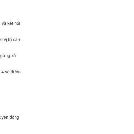
 và kết nối
 vị trí cân
 ngừng xả
ố 4 và được
huyển động