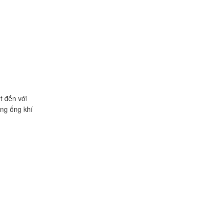
t đến với
ờng ống khí