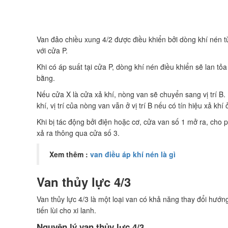
Van đảo chiều xung 4/2 được điều khiển bởi dòng khí nén 
với cửa P.
Khi có áp suất tại cửa P, dòng khí nén điều khiển sẽ lan tỏ
bằng.
Nếu cửa X là cửa xả khí, nòng van sẽ chuyển sang vị trí B.
khí, vị trí của nòng van vẫn ở vị trí B nếu có tín hiệu xả khí 
Khi bị tác động bởi điện hoặc cơ, cửa van số 1 mở ra, cho p
xả ra thông qua cửa số 3.
Xem thêm :
van điều áp khí nén là gì
Van thủy lực 4/3
Van thủy lực 4/3 là một loại van có khả năng thay đổi hướn
tiến lùi cho xi lanh.
Nguyên lý van thủy lực 4/3