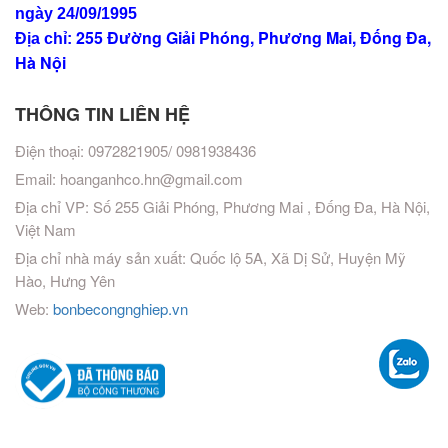
ngày 24/09/1995
255 Đường Giải Phóng, Phương Mai, Đống Đa,
Địa chỉ:
Hà Nội
THÔNG TIN LIÊN HỆ
Điện thoại: 0972821905/ 0981938436
Email:
hoanganhco.hn@gmail.com
Địa chỉ VP: Số 255 Giải Phóng, Phương Mai , Đống Đa, Hà Nội,
Việt Nam
Địa chỉ nhà máy sản xuất: Quốc lộ 5A, Xã Dị Sử, Huyện Mỹ
Hào, Hưng Yên
Web:
bonbecongnghiep.vn
Vinhomes Cần Giờ
Dây điện Cadivi
,