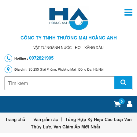
CÔNG TY TNHH THƯƠNG MẠI HOÀNG ANH
VẬT TƯ NGÀNH NƯỚC - HƠI - XĂNG DẦU
0972821905
Hotline :
Số 255 Giải Phóng, Phương Mai , Đống Đa, Hà Nội
Địa chỉ :
0
Trang chủ
Van giảm áp
Tổng Hợp Ký Hiệu Các Loại Van
Thủy Lực, Van Giảm Áp Mới Nhất