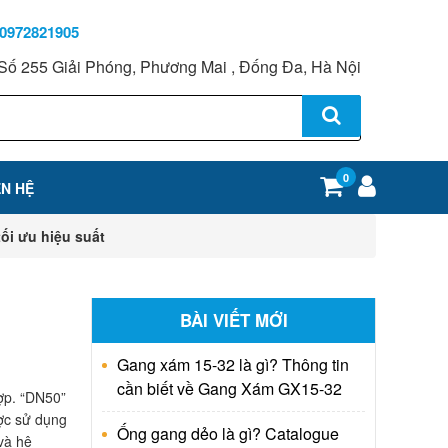
0972821905
Số 255 Giải Phóng, Phương Mai , Đống Đa, Hà Nội
0
ÊN HỆ
tối ưu hiệu suất
BÀI VIẾT MỚI
Gang xám 15-32 là gì? Thông tin
cần biết về Gang Xám GX15-32
hợp. “DN50”
ợc sử dụng
Ống gang dẻo là gì? Catalogue
 và hệ