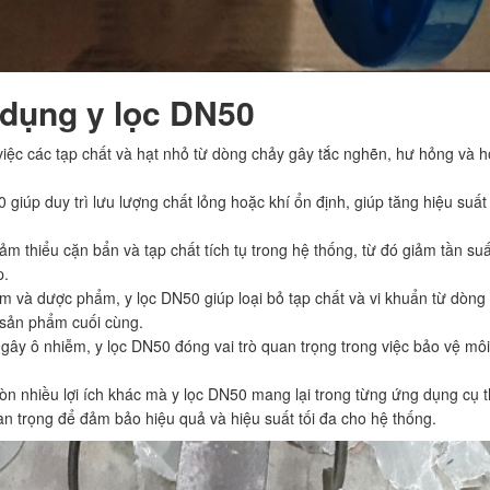
 dụng y lọc DN50
việc các tạp chất và hạt nhỏ từ dòng chảy gây tắc nghẽn, hư hỏng và 
0 giúp duy trì lưu lượng chất lỏng hoặc khí ổn định, giúp tăng hiệu suất
ảm thiểu cặn bẩn và tạp chất tích tụ trong hệ thống, từ đó giảm tần su
p.
 và dược phẩm, y lọc DN50 giúp loại bỏ tạp chất và vi khuẩn từ dòng
 sản phẩm cuối cùng.
ể gây ô nhiễm, y lọc DN50 đóng vai trò quan trọng trong việc bảo vệ môi
còn nhiều lợi ích khác mà y lọc DN50 mang lại trong từng ứng dụng cụ t
n trọng để đảm bảo hiệu quả và hiệu suất tối đa cho hệ thống.