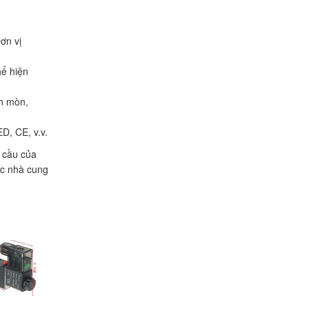
ơn vị
hể hiện
ăn mòn,
D, CE, v.v.
u cầu của
ặc nhà cung