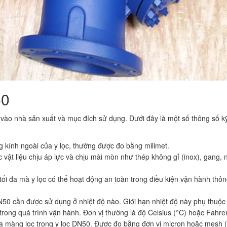
50
c vào nhà sản xuất và mục đích sử dụng. Dưới đây là một số thông số k
 kính ngoài của y lọc, thường được đo bằng milimet.
 vật liệu chịu áp lực và chịu mài mòn như thép không gỉ (inox), gang, 
 tối đa mà y lọc có thể hoạt động an toàn trong điều kiện vận hành thô
DN50 cần được sử dụng ở nhiệt độ nào. Giới hạn nhiệt độ này phụ thuộc
í trong quá trình vận hành. Đơn vị thường là độ Celsius (°C) hoặc Fahren
của màng lọc trong y lọc DN50. Được đo bằng đơn vị micron hoặc mesh (