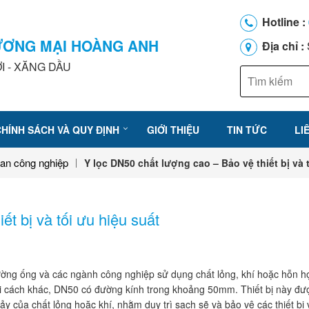
Hotline :
ƯƠNG MẠI HOÀNG ANH
Địa chỉ :
I - XĂNG DẦU
CHÍNH SÁCH VÀ QUY ĐỊNH
GIỚI THIỆU
TIN TỨC
LI
van công nghiệp
Y lọc DN50 chất lượng cao – Bảo vệ thiết bị và 
t bị và tối ưu hiệu suất
 đường ống và các ngành công nghiệp sử dụng chất lỏng, khí hoặc hỗn 
ói cách khác, DN50 có đường kính trong khoảng 50mm. Thiết bị này đư
hảy của chất lỏng hoặc khí, nhằm duy trì sạch sẽ và bảo vệ các thiết bị