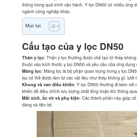
thống trong quá trình vận hành. Y lọc DN50 có nhiều ứng d
ngành công nghiệp khác.
Mục lục
Cấu tạo của y lọc DN50
Thân y lọc
: Thân y lọc thường được chế tạo từ thép không 
thuộc vào kích thước y lọc DN50 và yêu cầu của ứng dụng 
Màng lọc
: Màng lọc là bộ phận quan trọng trong y lọc DN50
lọc có thể được làm từ các vật liệu như thép không gỉ, lưới 
Khung và van điều khiển
: Y lọc DN50 thường đi kèm với 
khiển để điều chỉnh lưu lượng chất lỏng hoặc khí thông qua 
Mắt xích, ốc vít và phụ kiện
: Các thành phần này giúp cố 
dàng và tiện lợi.