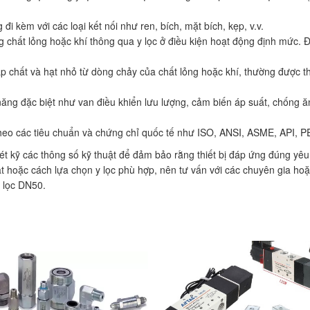
đi kèm với các loại kết nối như ren, bích, mặt bích, kẹp, v.v.
g chất lỏng hoặc khí thông qua y lọc ở điều kiện hoạt động định mức. Đ
 tạp chất và hạt nhỏ từ dòng chảy của chất lỏng hoặc khí, thường được t
 năng đặc biệt như van điều khiển lưu lượng, cảm biến áp suất, chống 
theo các tiêu chuẩn và chứng chỉ quốc tế như ISO, ANSI, ASME, API, PE
t kỹ các thông số kỹ thuật để đảm bảo rằng thiết bị đáp ứng đúng yê
t hoặc cách lựa chọn y lọc phù hợp, nên tư vấn với các chuyên gia ho
y lọc DN50.