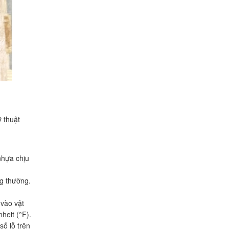
ỹ thuật
nhựa chịu
ng thường.
 vào vật
heit (°F).
số lỗ trên