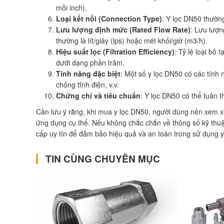
mỗi inch).
Loại kết nối (Connection Type)
: Y lọc DN50 thường 
Lưu lượng định mức (Rated Flow Rate)
: Lưu lượn
thường là lít/giây (lps) hoặc mét khối/giờ (m3/h).
Hiệu suất lọc (Filtration Efficiency)
: Tỷ lệ loại bỏ
dưới dạng phần trăm.
Tính năng đặc biệt
: Một số y lọc DN50 có các tính
chống tĩnh điện, v.v.
Chứng chỉ và tiêu chuẩn
: Y lọc DN50 có thể tuân 
Cần lưu ý rằng, khi mua y lọc DN50, người dùng nên xem xé
ứng dụng cụ thể. Nếu không chắc chắn về thông số kỹ thuậ
cấp uy tín để đảm bảo hiệu quả và an toàn trong sử dụng 
TIN CÙNG CHUYÊN MỤC