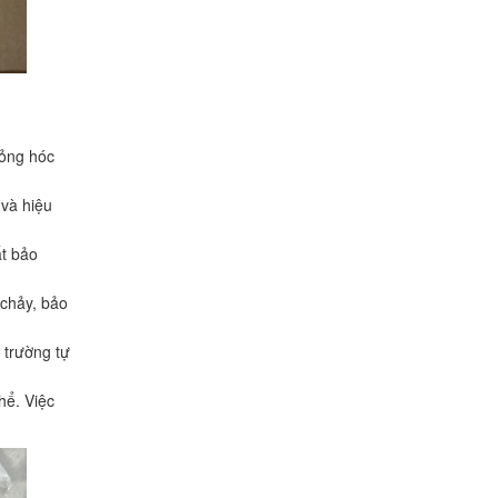
hỏng hóc
 và hiệu
ất bảo
 chảy, bảo
 trường tự
hể. Việc