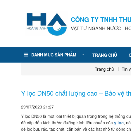
CÔNG TY TNHH TH
VẬT TƯ NGÀNH NƯỚC - HƠ
DANH MỤC SẢN PHẨM
TRANG CHỦ
Trang chủ
Tin 
Y lọc DN50 chất lượng cao – Bảo vệ thiế
29/07/2023
21:27
Y lọc DN50 là một loại thiết bị quan trọng trong hệ thống
đề cập đến kích thước đường kính tiêu chuẩn của
y lọc
, n
để lọc bụi, rác, tạp chất, cặn bẩn và các hạt nhỏ từ dòng c