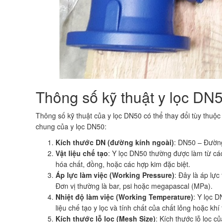
Thông số kỹ thuật y lọc DN
Thông số kỹ thuật của y lọc DN50 có thể thay đổi tùy thuộ
chung của y lọc DN50:
Kích thước DN (đường kính ngoài)
: DN50 – Đường
Vật liệu chế tạo
: Y lọc DN50 thường được làm từ các
hóa chất, đồng, hoặc các hợp kim đặc biệt.
Áp lực làm việc (Working Pressure)
: Đây là áp lực
Đơn vị thường là bar, psi hoặc megapascal (MPa).
Nhiệt độ làm việc (Working Temperature)
: Y lọc 
liệu chế tạo y lọc và tính chất của chất lỏng hoặc kh
Kích thước lỗ lọc (Mesh Size)
: Kích thước lỗ lọc 