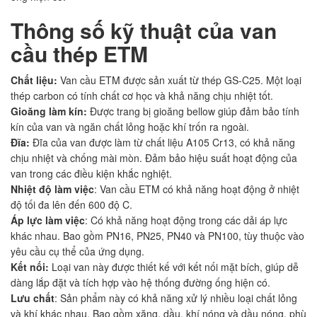
Thông số kỹ thuật của van
cầu thép ETM
Chất liệu:
Van cầu ETM được sản xuất từ thép GS-C25. Một loại
thép carbon có tính chất cơ học và khả năng chịu nhiệt tốt.
Gioăng làm kín:
Được trang bị gioăng bellow giúp đảm bảo tính
kín của van và ngăn chất lỏng hoặc khí trốn ra ngoài.
Đĩa:
Đĩa của van được làm từ chất liệu A105 Cr13, có khả năng
chịu nhiệt và chống mài mòn. Đảm bảo hiệu suất hoạt động của
van trong các điều kiện khắc nghiệt.
Nhiệt độ làm việc
: Van cầu ETM có khả năng hoạt động ở nhiệt
độ tối đa lên đến 600 độ C.
Áp lực làm việc
: Có khả năng hoạt động trong các dải áp lực
khác nhau. Bao gồm PN16, PN25, PN40 và PN100, tùy thuộc vào
yêu cầu cụ thể của ứng dụng.
Kết nối:
Loại van này được thiết kế với kết nối mặt bích, giúp dễ
dàng lắp đặt và tích hợp vào hệ thống đường ống hiện có.
Lưu chất
: Sản phẩm này có khả năng xử lý nhiều loại chất lỏng
và khí khác nhau. Bao gồm xăng, dầu, khí nóng và dầu nóng, phù