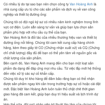
Có nhiều lý do tại sao bạn nên chọn công ty
Van Hoàng Anh
là
nhà cung cấp ưu tú cho các sản phẩm và dịch vụ về van công
nghiệp và thiết bị đường ống:
Chúng tôi có đội ngũ kỹ sư có nhiều năm kinh nghiệm trong lĩnh
vực cơ điện. Luôn sẵn sàng tư vấn và giúp bạn lựa chọn sản
phẩm phù hợp với nhu cầu cụ thể của bạn.
Van Hoàng Anh là đối tác của nhiều thương hiệu van và thiết bị
đường ống nổi tiếng. Chúng tôi cam kết cung cấp hàng chính
hãng, kèm theo giấy tờ CO (Chứng nhận xuất xứ) và CQ (Chứng
chỉ chất lượng) đầy đủ để bạn có thể yên tâm về nguồn gốc và
chất lượng của sản phẩm.
Bên cạnh đó, Van Hang Anh mang đến cho bạn một loạt sản
phẩm đa dạng để đáp ứng mọi nhu cầu. Từ việc lắp mới hệ thống
đến việc xử lý các sự cố khẩn cấp.
Chúng tôi duy trì kho hàng để đảm bảo rằng bạn có thể nhận
được sản phẩm ngay khi cần trong trường hợp sự cố hoặc cài đặt
mới. Đặc biệt Van Hoàng Anh luôn tuân thủ chặt chẽ thời gian
giao hàng đã cam kết, giúp bạn duy trì hiệu suất và lịch trình dự
án.
Hơn thế nữa, đội ngũ nhân viên kỹ thuật tận tâm của chúng tôi