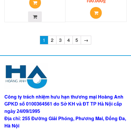
100.000
₫
1
2
3
4
5
→
Công ty trách nhiệm hưu hạn thương mại Hoàng Anh
0100364561
d
GPKD số
o Sở KH và ĐT TP Hà Nội
cấp
ngày 24/09/1995
255 Đường Giải Phóng, Phương Mai, Đống Đa,
Địa chỉ:
Hà Nội