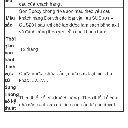
liệu
cầu của khách hàng .
Sơn Epoxy chống rỉ và sơn màu theo yêu cầu
Màu
khách hàng
Đối với các loại vật liệu SUS304 –
sắc
SUS201 sau khi chế tạo được làm sạch bằng axit
và đánh bóng theo yêu cầu của khách hàng.
Thời
gian
12 tháng
bảo
hành
Lĩnh
vực
Chứa nước , chứa dầu , chứa các loại môi chất
sử
khác …v…v…
dụng
Thông
Theo thiết kế của khách hàng .
Theo thiết kế của
số kỹ
nhà sản xuất sau đó trình chủ đầu tư phê duyệt .
thuật