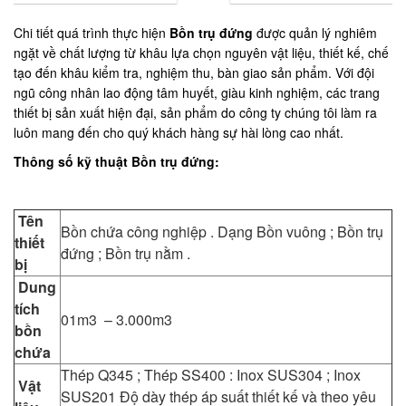
Chi tiết quá trình thực hiện
Bồn trụ đứng
được quản lý nghiêm
ngặt về chất lượng từ khâu lựa chọn nguyên vật liệu, thiết kế, chế
tạo đến khâu kiểm tra, nghiệm thu, bàn giao sản phẩm. Với đội
ngũ công nhân lao động tâm huyết, giàu kinh nghiệm, các trang
thiết bị sản xuất hiện đại, sản phẩm do công ty chúng tôi làm ra
luôn mang đến cho quý khách hàng sự hài lòng cao nhất.
Thông số kỹ thuật Bồn trụ đứng:
Tên
Bồn chứa công nghiệp .
Dạng Bồn vuông ; Bồn trụ
thiết
đứng ; Bồn trụ nằm .
bị
Dung
tích
01m3 – 3.000m3
bồn
chứa
Thép Q345 ; Thép SS400 : Inox SUS304 ; Inox
Vật
SUS201
Độ dày thép áp suất thiết kế và theo yêu