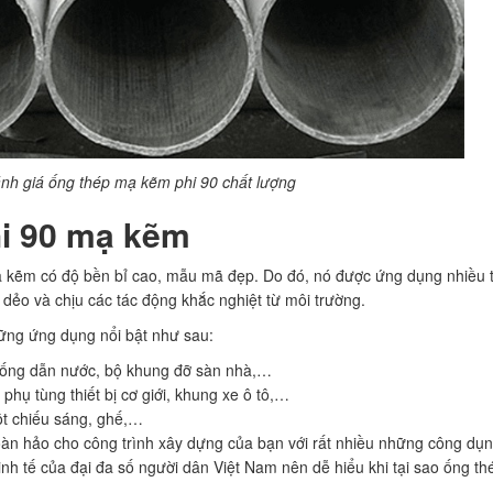
ánh giá ống thép mạ kẽm phi 90 chất lượng
hi 90 mạ kẽm
ạ kẽm có độ bền bỉ cao, mẫu mã đẹp. Do đó, nó được ứng dụng nhiều 
n dẻo và chịu các tác động khắc nghiệt từ môi trường.
những ứng dụng nổi bật như sau:
 thống dẫn nước, bộ khung đỡ sàn nhà,…
phụ tùng thiết bị cơ giới, khung xe ô tô,…
cột chiếu sáng, ghế,…
hoàn hảo cho công trình xây dựng của bạn với rất nhiều những công dụn
inh tế của đại đa số người dân Việt Nam nên dễ hiểu khi tại sao ống 