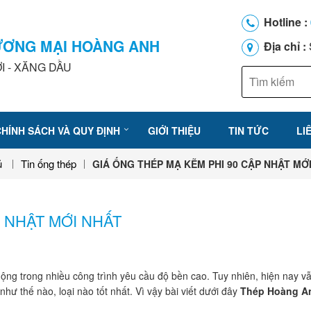
Hotline :
ƯƠNG MẠI HOÀNG ANH
Địa chỉ :
I - XĂNG DẦU
CHÍNH SÁCH VÀ QUY ĐỊNH
GIỚI THIỆU
TIN TỨC
LI
ủ
Tin ống thép
GIÁ ỐNG THÉP MẠ KẼM PHI 90 CẬP NHẬT MỚ
 NHẬT MỚI NHẤT
uộng trong nhiều công trình yêu cầu độ bền cao. Tuy nhiên, hiện nay v
ư thế nào, loại nào tốt nhất. Vì vậy bài viết dưới đây
Thép Hoàng A