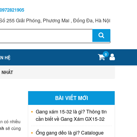
0972821905
Số 255 Giải Phóng, Phương Mai , Đống Đa, Hà Nội
0
ÊN HỆ
I NHẤT
BÀI VIẾT MỚI
Gang xám 15-32 là gì? Thông tin
cần biết về Gang Xám GX15-32
ẫn có nhiều
nh
sẽ cùng
Ống gang dẻo là gì? Catalogue