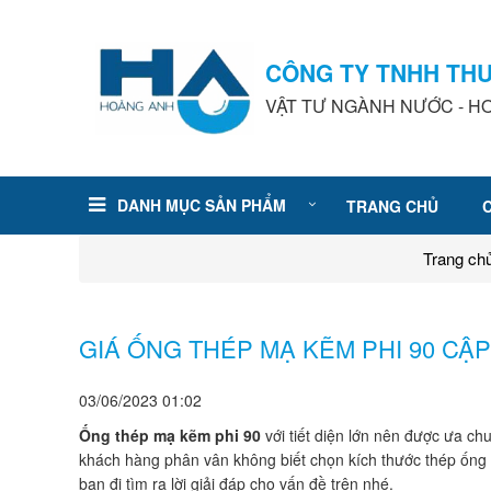
CÔNG TY TNHH TH
VẬT TƯ NGÀNH NƯỚC - HƠ
DANH MỤC SẢN PHẨM
TRANG CHỦ
Trang ch
GIÁ ỐNG THÉP MẠ KẼM PHI 90 CẬP
03/06/2023
01:02
Ống thép mạ kẽm phi 90
với tiết diện lớn nên được ưa ch
khách hàng phân vân không biết chọn kích thước thép ống nh
bạn đi tìm ra lời giải đáp cho vấn đề trên nhé.