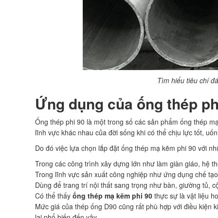
Tìm hiểu tiêu chí đ
Ứng dụng của ống thép p
Ống thép phi 90 là một trong số các sản phẩm ống thép m
lĩnh vực khác nhau của đời sống khi có thể chịu lực tốt, uố
Do đó việc lựa chọn lắp đặt ống thép mạ kẽm phi 90 với 
Trong các công trình xây dựng lớn như làm giàn giáo, hệ
Trong lĩnh vực sản xuất công nghiệp như ứng dụng chế tạo 
Dùng để trang trí nội thất sang trọng như bàn, giường tủ, 
Có thể thấy
ống thép mạ kẽm phi 90
thực sự là vật liệu 
Mức giá của thép ống D90 cũng rất phù hợp với điều kiện k
lại phổ biến đến vậy.