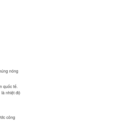
nhúng nóng
n quốc tế.
là nhiệt độ
ước công