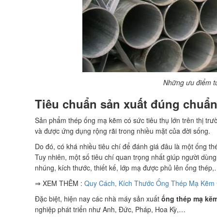
Những ưu điểm t
Tiêu chuẩn sản xuất đúng chuẩn
Sản phẩm thép ống mạ kẽm có sức tiêu thụ lớn trên thị tr
và được ứng dụng rộng rãi trong nhiều mặt của đời sống.
Do đó, có khá nhiều tiêu chí để đánh giá đâu là một ống th
Tuy nhiên, một số tiêu chí quan trọng nhất giúp người dùn
nhúng, kích thước, thiết kế, lớp mạ được phủ lên ống thép
⇒ XEM THÊM :
Quy Cách, Kích Thước Ống Thép Mạ Kẽm C
Đặc biệt, hiện nay các nhà máy sản xuất
ống thép mạ kẽm
nghiệp phát triển như Anh, Đức, Pháp, Hoa Kỳ,…