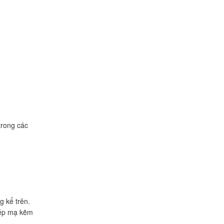
trong các
g kể trên.
thép mạ kẽm