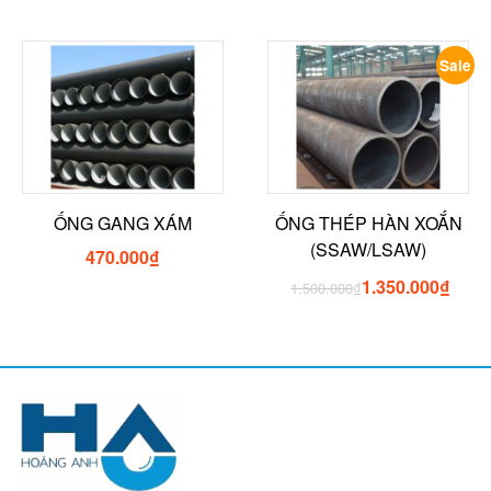
Sale
ỐNG GANG XÁM
ỐNG THÉP HÀN XOẮN
(SSAW/LSAW)
470.000
₫
1.350.000
₫
1.500.000
₫